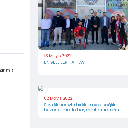
13 Mayıs 2022
ENGELLİLER HAFTASI
larımız
02 Mayıs 2022
Sevdiklerinizle birlikte nice sağlıklı,
huzurlu, mutlu bayramlarınız olsu
e katılım
i ,Engelsiz