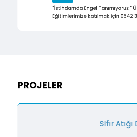
Tüm Kursiyerlerimizi bekliyoruz.GS
"İstihdamda Engel Tanımıyoruz " Ü
05423536868
Eğitimlerimize katılmak için 0542 
numaralı telefonu arayıp kayıt yap
PROJELER
SIfır Atığ