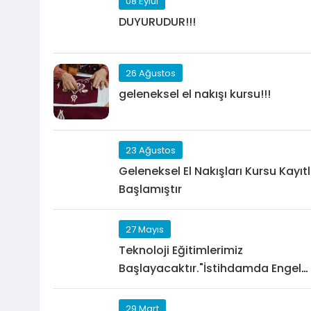
08 Eylül
DUYURUDUR!!!
26 Ağustos
geleneksel el nakışı kursu!!!
23 Ağustos
Geleneksel El Nakışları Kursu Kayıt
Başlamıştır
27 Mayıs
Teknoloji Eğitimlerimiz
Başlayacaktır."İstihdamda Engel
Tanımıyoruz " projesinde Eğitimler
kağlamak isteyen Bay,Bayan,Engell
29 Mart