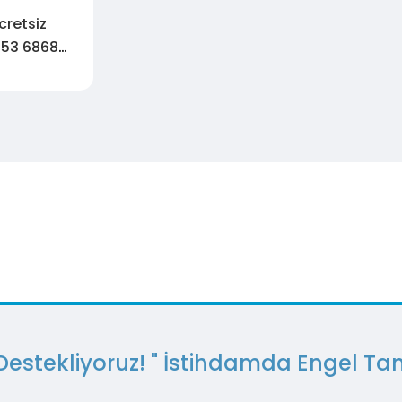
M :
cretsiz
353 6868
tırın
ı Destekliyoruz! " İstihdamda Engel Ta