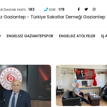
l Destek Hattı :
183
SGK :
179
ENGELSİZ GAZİANTEPSPOR
ENGELSİZ ATÖLYELER
İŞ