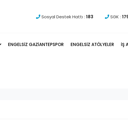
Sosyal Destek Hattı :
183
SGK :
17
ENGELSİZ GAZİANTEPSPOR
ENGELSİZ ATÖLYELER
İŞ
İş Arayanlar